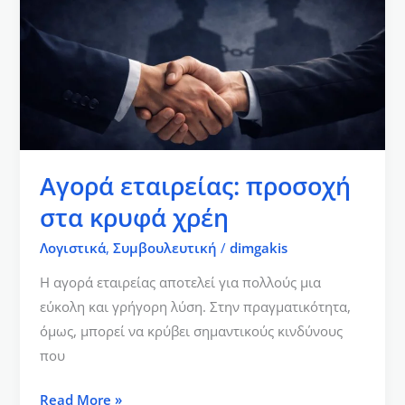
κρυφά
χρέη
Αγορά εταιρείας: προσοχή
στα κρυφά χρέη
Λογιστικά
,
Συμβουλευτική
/
dimgakis
Η αγορά εταιρείας αποτελεί για πολλούς μια
εύκολη και γρήγορη λύση. Στην πραγματικότητα,
όμως, μπορεί να κρύβει σημαντικούς κινδύνους
που
Read More »