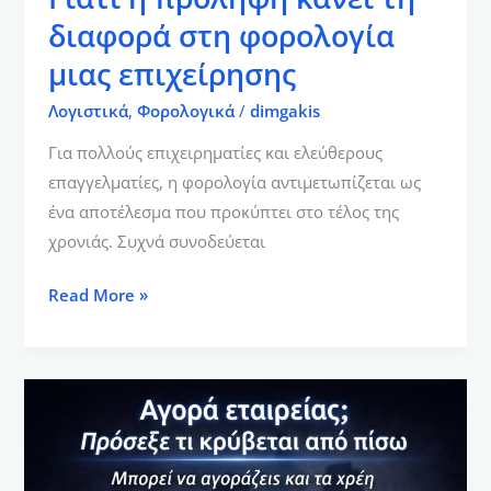
διαφορά στη φορολογία
μιας επιχείρησης
Λογιστικά
,
Φορολογικά
/
dimgakis
Για πολλούς επιχειρηματίες και ελεύθερους
επαγγελματίες, η φορολογία αντιμετωπίζεται ως
ένα αποτέλεσμα που προκύπτει στο τέλος της
χρονιάς. Συχνά συνοδεύεται
Read More »
Αγορά
εταιρείας:
προσοχή
στα