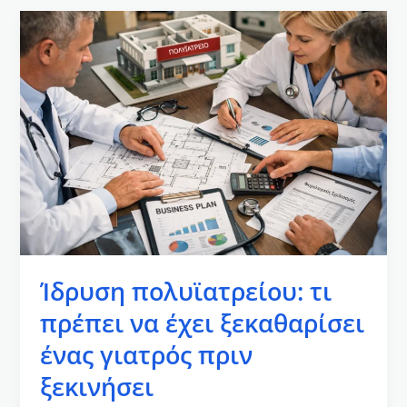
Ίδρυση
πολυϊατρείου:
τι
πρέπει
να
έχει
ξεκαθαρίσει
ένας
γιατρός
πριν
ξεκινήσει
Ίδρυση πολυϊατρείου: τι
πρέπει να έχει ξεκαθαρίσει
ένας γιατρός πριν
ξεκινήσει