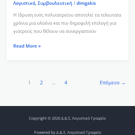
Λογιστικά
,
Συμβουλευτική
/
dimgakis
Η ίδρυση ενός πολυϊατρείου αποτελεί τα τελευταία
χρόνια μια ολοένα και πιο δημοφιλή επιλογή για
γιατρούς που θέλουν να συνεργαστούν
Read More »
1
2
…
4
Επόμενο
→
Copyright © 2026 Δ.& Σ. Λογιστικό Γραφείο
Powered by Δ.& Σ. Λογιστικό Γραφείο