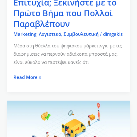
Επιτυχία; Ξεκινήστε με το
Παραβλέπουν
Πρώτο Βήμα που Πολλοί
Παραβλέπουν
Marketing
,
Λογιστικά
,
Συμβουλευτική
/
dimgakis
Μέσα στη θύελλα του ψηφιακού μάρκετινγκ, με τις
διαφημίσεις να περνούν αδιάκοπα μπροστά μας,
είναι εύκολο να πιστέψει κανείς ότι
Read More »
Η
Σημασία
του
Ηλεκτρονικού