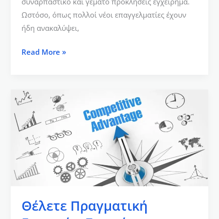
συναρπαστικό και γεμάτο προκλήσεις εγχείρημα.
Ωστόσο, όπως πολλοί νέοι επαγγελματίες έχουν
ήδη ανακαλύψει,
Read More »
Θέλετε
Πραγματική
Επιτυχία;
Ξεκινήστε
με
το
Πρώτο
Βήμα
που
Θέλετε Πραγματική
Πολλοί