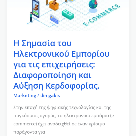
Εμπορίου
για
τις
επιχειρήσεις:
Διαφοροποίηση
Η Σημασία του
και
Αύξηση
Ηλεκτρονικού Εμπορίου
Κερδοφορίας.
για τις επιχειρήσεις:
Διαφοροποίηση και
Αύξηση Κερδοφορίας.
Marketing
/
dimgakis
Στην εποχή της ψηφιακής τεχνολογίας και της
παγκόσμιας αγοράς, το ηλεκτρονικό εμπόριο (e-
commerce) έχει αναδειχθεί σε έναν κρίσιμο
παράγοντα για