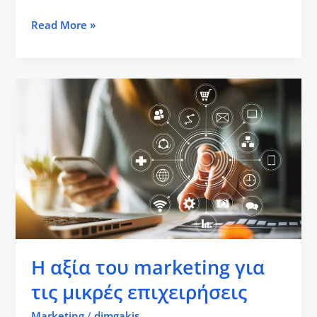
Read More »
Η
αξία
του
marketing
για
τις
μικρές
επιχειρήσεις
Η αξία του marketing για
τις μικρές επιχειρήσεις
Marketing
/
dimgakis