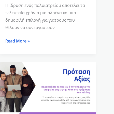
Η ίδρυση ενός πολυϊατρείου αποτελεί τα
τελευταία χρόνια μια ολοένα και πιο
δημοφιλή επιλογή για γιατρούς που
θέλουν να συνεργαστούν
Read More »
Εστίασε
στην
ανάγκη
του
πελάτη,
όχι
στο