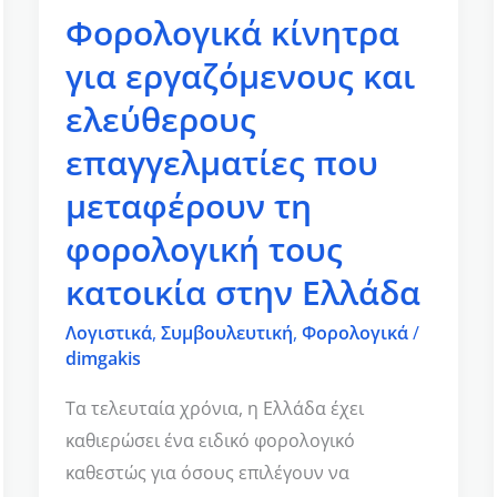
που
Φορολογικά κίνητρα
μεταφέρουν
για εργαζόμενους και
τη
ελεύθερους
φορολογική
τους
επαγγελματίες που
κατοικία
μεταφέρουν τη
στην
φορολογική τους
Ελλάδα
κατοικία στην Ελλάδα
Λογιστικά
,
Συμβουλευτική
,
Φορολογικά
/
dimgakis
Τα τελευταία χρόνια, η Ελλάδα έχει
καθιερώσει ένα ειδικό φορολογικό
καθεστώς για όσους επιλέγουν να