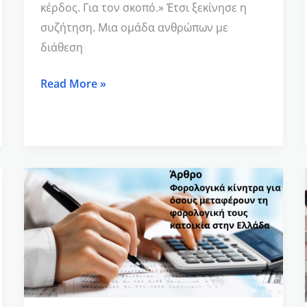
κέρδος. Για τον σκοπό.» Έτσι ξεκίνησε η
συζήτηση. Μια ομάδα ανθρώπων με
διάθεση
Read More »
Φορολογικά
κίνητρα
για
εργαζόμενους
και
ελεύθερους
επαγγελματίες