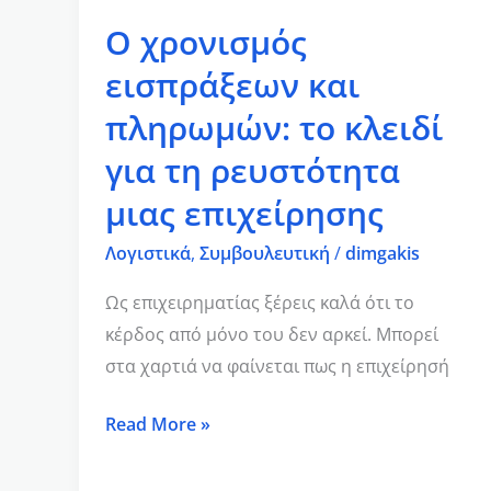
για
Ο χρονισμός
τη
εισπράξεων και
ρευστότητα
μιας
πληρωμών: το κλειδί
επιχείρησης
για τη ρευστότητα
μιας επιχείρησης
Λογιστικά
,
Συμβουλευτική
/
dimgakis
Ως επιχειρηματίας ξέρεις καλά ότι το
κέρδος από μόνο του δεν αρκεί. Μπορεί
στα χαρτιά να φαίνεται πως η επιχείρησή
Read More »