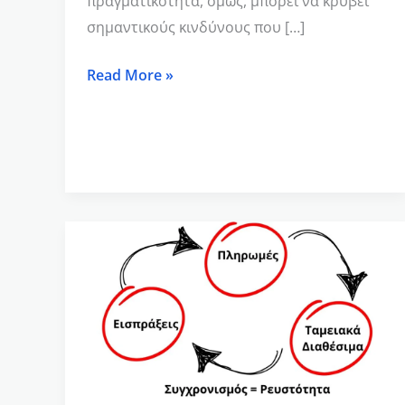
πραγματικότητα, όμως, μπορεί να κρύβει
σημαντικούς κινδύνους που […]
Read More »
Ο
χρονισμός
εισπράξεων
και
πληρωμών:
το
κλειδί