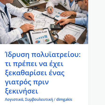
τι
πρέπει
να
έχει
ξεκαθαρίσει
ένας
γιατρός
πριν
Ίδρυση πολυϊατρείου:
ξεκινήσει
τι πρέπει να έχει
ξεκαθαρίσει ένας
γιατρός πριν
ξεκινήσει
Λογιστικά
,
Συμβουλευτική
/
dimgakis