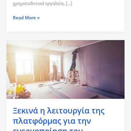
χρηματοδοτικά εργαλεία, […]
Read More »
Ξεκινά
η
λειτουργία
της
πλατφόρμας
για
την
ενεργοποίηση
του
Ξεκινά η λειτουργία της
επιδοτούμενου
πλατφόρμας για την
προγράμματος
ενεργοποίηση του
“Ανακαινίζω