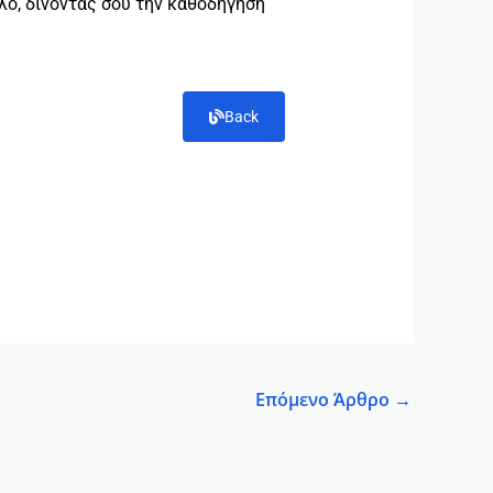
όλο, δίνοντάς σου την καθοδήγηση
Back
Επόμενο Άρθρο
→